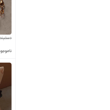
دستبند 
ناموجود