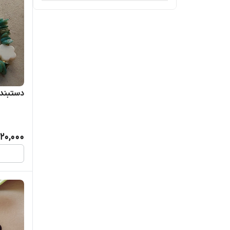
دستبند
20,000