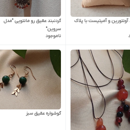
آونتورین و آمیتیست با پلاک
گردنبند عقیق رو مانتویی "مدل
سروین"
ناموجود
گوشواره عقیق سبز