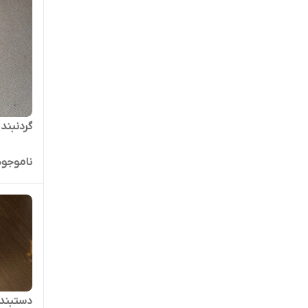
گردنبند
ناموجود
دستبند 