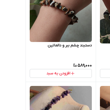
دستبند چشم ببر و دالماتین
589,000
افزودن به سبد