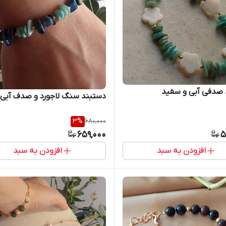
 صدفی آبی و سفید
دستبند سنگ لاجورد و صدف آبی
3
%
680,000
659,000
5
افزودن به سبد
افزودن به سبد