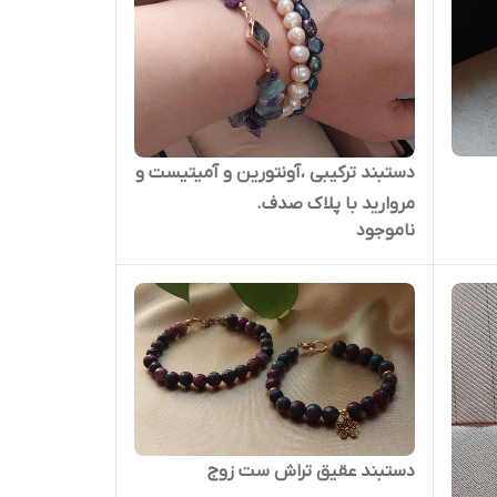
دستبند ترکیبی ،آونتورین و آمیتیست و
مروارید با پلاک صدف.
ناموجود
دستبند عقیق تراش ست زوج