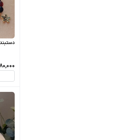
دستبند 
80,000