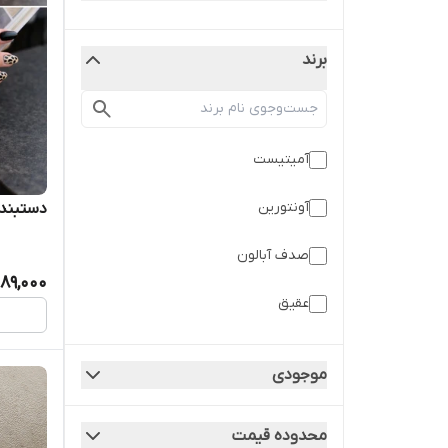
برند
آمیتیست
آونتورین
دستبند 
صدف آبالون
89,000
عقیق
گلیم ورنی
موجودی
ماه خاتون
محدوده قیمت