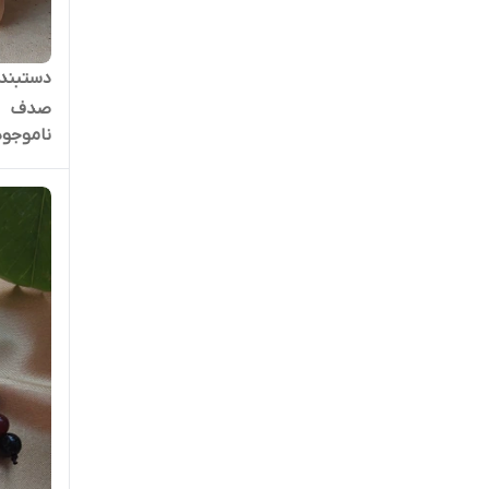
دستبند 
صدف
ناموجود