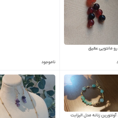
 رو مانتویی عقیق
ناموجود
آونتورین زنانه مدل الیزابت