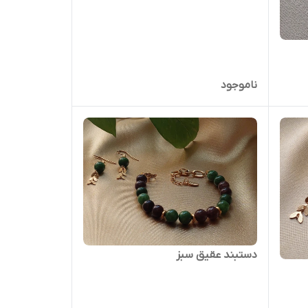
ناموجود
دستبند عقیق سبز