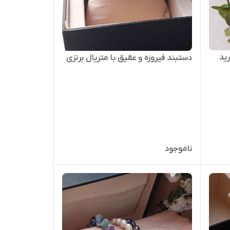
ید
دستبند فیروزه و عقیق با متریال برنزی
ناموجود