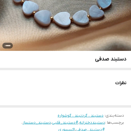
دستبند صدفی
نظرات
دسته‌بندی
:
دستبند ، گردنبند ، گوشواره
برچسب‌ها :
دستبنددخترانه
،
#دستبند_قلبی
،
دستبند_دستساز
،
#دستبند_صدفی
،
اکسسوری