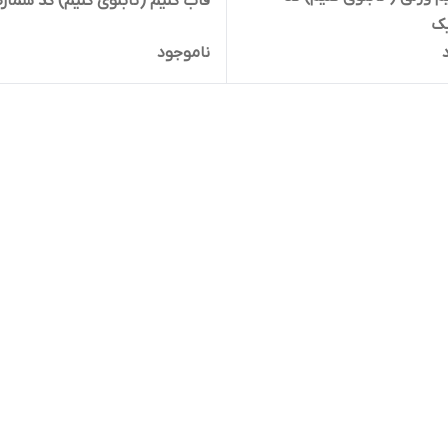
قاب گلیم (تابلوی گلیم) کد شماره 
یک
ناموجود