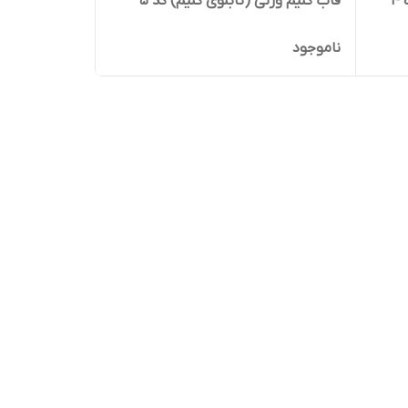
۴
قاب گلیم ورنی (تابلوی گلیم) کد 5
ناموجود