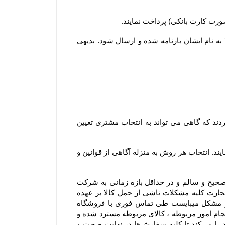
۲-۵–مشتریان ساکن سایر شهرها لازم است کل وجه سفارش خود را بصورت آنلاین یا کارت به کارت پرداخت نمایند تا کالا به نام ایشان بارنامه شده و ارسال شود. بدیهی 
۳-۶– در سایر استان ها، سفارش ها از سه طریق شرکت پست جمهوری اسلامی ایران ، باربری و تیپاکس ارسال می گردند که گاهی می تواند به انتخاب مشتری تعیین 
۴-۶– مشتریان می توانند در مرحله ثبت سفارش و استعلام، از بین روشهای ارسال ممکن، یک روش را به دلخواه انتخاب نمایند. انتخاب هر روش به منزله آگاهی از قوانین و 
۵-۶– در مواردی که ارسال توسط شرکت پست یا باربری انتخاب می گردد، مسئولیت فروشگاه تحویل سفارش بصورت صحیح و سالم و در حداقل بازه زمانی به شرکت 
پست یا باربری و ارسال کد پیگیری برای مشتری می باشد. در این موارد باتوجه به اینکه مطابق مواد ۳۸۶ و ۳۸۷ قانون تجارت کلیه مشکلات ناشی از حمل کالا بر عهده 
متصدی حمل و نقل بوده و فروشگاه مسئولیتی در قبال تاخیر در ارسال یا مشکلات احتمالی آن ندارد و در صورت بروز مشکل میبایست طی تماس فوری با فروشگاه 
اشکال اعلام شود و با هماهنگی فروشگاه صورتجلسه خسارت با شرکت متصدی حمل بار انجام شود .بدیهی است بعد از انجام امور مربوطه ، کالای مربوطه مسترد شده و 
در صورت موجود بودن کالای سفارش شده ، محصول سفارشی مجدد ارسال میشود. فروشگاه همواره نهایت تلاش خود را می‏‌کند تا کلیه سفارش‏‌ها در نهایت صحت و 