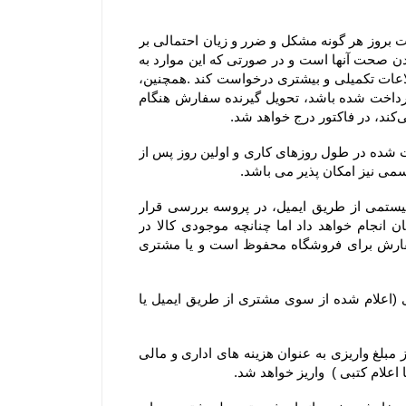
۲-۴– مشتریان در هنگام ثبت سفارش می بایست اطلاعات خود را دقیق وارد فرم سفارش نمایند، در غیراینصورت مسئولیت بروز هر گونه مشکل و ضرر و زیان احتمالی بر 
عهده ایشان می باشد. بنابراین درج آدرس، ایمیل و شماره تماس‌های همراه و ثابت توسط مشتری، به منزله مورد تایید بودن صحت آنها است و در صورتی که این موارد به 
صورت صحیح یا کامل درج نشده باشد، فروشگاه جهت اطمینان از صحت و قطعیت ثبت سفارش می‌تواند از مشتری، اطلاعات تکمیلی و بیشتری درخواست کند .همچنین، 
مشتریان می‌توانند نام، آدرس و تلفن شخص دیگری را برای تحویل گرفتن سفارش وارد کنند و اگر مبلغ سفارش از پیش پرداخت شده باشد، تحویل گیرنده سفارش هنگام 
۳-۴– روز کاری به معنی روز شنبه تا پنج شنبه هر هفته، به استثنای تعطیلات عمومی در ایران است و کلیه سفارش‏‌های ثبت شده در طول روزهای کاری و اولین روز پس از 
۴-۴–کلیه سفارش‌‏های ثبت شده در سایت فروشگاه به وسیله ارسال کد سفارش از طریق پیام کوتاه و پیش فاکتور سیستمی از طریق ایمیل، در پروسه بررسی قرار 
میگیرند. خرید شما از فروشگاه برای ما افتخار است و تیم فروشگاه سعی خود را در تحویل کالا خریداری شده مشتریان انجام خواهد داد اما چنانچه موجودی کالا در 
فروشگاه حتی پس از اقدام مشتری به سفارش‌‏گذاری به پایان برسد. حق کنسل کردن آن سفارش و یا استرداد وجه سفارش برای فروشگاه محفوظ است و یا مشتری 
۵-۴– در صورت بروز مشکل مانند اتمام موجودی کالا ، مبلغ پرداخت شده طی ۲۴ الی ۴۸ ساعت کاری به حساب مشتری (اعلام شده از سوی مشتری از طریق ایمیل یا 
۶-۴– یا انصراف مشتری از خرید ،زمانی که محصول بسته بندی و ارسال شده باشد مبلغ پرداخت شده با کسر ۲۰ درصد از مبلغ واریزی به عنوان هزینه های اداری و مالی 