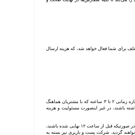
۱-۷ هنگام ثبت سفارش و پیش از پرداخت مبلغ سفارش، با توجه به شهر و میزان خرید امکان انتخاب روش های ارسال مختلف برای شما فعال خواهد شد، که هزینه ارسال 
۲-۸–سفارش های ارسالی شهر تهران به دلیل قابل پیش بینی نبودن مسائلی نظیر ترافیک یا حوداث غیر مترقبه، در یک بازه زمانی ۲ تا ۳ ساعته که با مشتریان هماهنگ 
خواهد شد، تحویل می گردند و مشتریان محترم لازم است که در بازه زمانی مشخص شده در محل تحویل کالا حضور داشته باشند، در غیر اینصورت مسئولیت و هزینه 
۳-۸–سفارش های ارسال شده توسط پست و باربری: سفارش هایی که قرار است از طریق پست یا باربری ارسال گردند، در صورتیکه قبل از ساعت ۱۲ نهایی شده باشند، 
در همان روز تحویل پست یا باربری خواهند شد، اما چنانچه بعد از این ساعت نهایی شده باشند، در روز کاری بعد تحویل خواهند گردید. شرکت پست و باربری نیز بسته به 