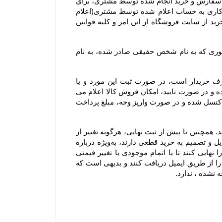
۷-۴– در صورت بروز هرگونه خطا نسبت به درج قیمت و ارزش ریالی کالاهای موجود در سایت فروشگاه، حق بلا اثر نمودن سفارش و خرید انجام شده توسط مشتری، برای 
فروشگاه محفوظ است. بدیهی است فروشگاه در اسرع وقت وجه دریافتی را به پرداخت کننده طی ۲۴ الی ۴۸ ساعت کاری به حساب اعلام شده توسط مشتری(اعلام 
شده از سوی مشتری از طریق ایمیل یا سایر راههای ارتباطی و صرفا اعلام کتبی) واریز و عودت می‌نماید و مشتری با خرید از سایت فروشگاه از این امر و کلیه قوانین 
۸-۴– با توجه به ثبت سیستمی سفارش، به هیچ عنوان امکان صدور فاکتور مجدد یا تغییر مشخصات آن از جمله تغییر فاکتوری که به نام شخص حقیقی صادر شده، به نام 
۹-۴–  از آنجا که فروشگاه یک وب ‌سایت خرده‌ فروشی آنلاین است، سفارش یک کالا به تعداد بالا، مغایر با هدف مصرف خریدار است، در صورت ثبت این مورد و یا 
سفارشاتی که با تعداد اقلام بالایی همراه هستند، فروشگاه مجاز است پیش از ارسال سفارش مشتریان ابتدا بررسی نموده و در صورت تایید، امکان فروش کالا اعلام می 
شود. در این موارد پرداخت وجه و تسویه، قبل از ارسال کالا الزامی است؛ درغیر اینصورت سفارشات با هماهنگی مشتری کنسل شده و در صورت واریز وجه، مبلغ پرداخت 
۱۰-۴– لازم به ذکر است افزودن کالا به سبد خرید به معنی رزرو کالا نیست و هیچ گونه حقی را برای مشتریان ایجاد نمی‌کند. همچنین تا پیش از ثبت نهایی، هرگونه تغییر از 
جمله تغییر در موجودی کالا یا قیمت، روی کالای افزوده شده به سبد خرید اعمال خواهد شد. بنابراین به مشتریانی که تمایل و تصمیم به خرید قطعی دارند، به‌ویژه درباره 
کالاهای در زمان فروش ویژه یا جشنواره که دارای محدودیت تعداد هستند، توصیه می‌شود در اسرع وقت سفارش خود را نهایی کنند تا با اتمام موجودی یا تغییر قیمتی 
کالاها روبرو نشوند. شایان ذکر است سفارش تنها زمانی نهایی می‌شود که کاربران کد رهگیری نهایی تکمیل سفارش خود را از طریق ایمیل دریافت کنند و بدیهی است که 