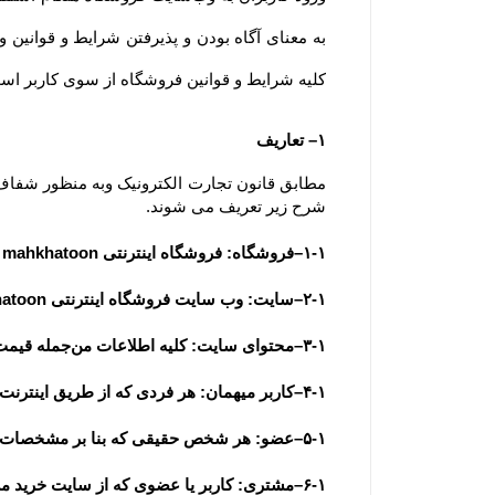
کلیه شرایط و قوانین فروشگاه از سوی کاربر است. ضمنا توجه 
۱– تعاریف
شرح زیر تعریف می شوند.
۱-۱–فروشگاه: فروشگاه اینترنتی mahkhatoon به عنوان فروشنده
۲-۱–سایت: وب سایت فروشگاه اینترنتی mahkhatoon به آدرس  www............ir
۳-۱–محتوای سایت: کلیه اطلاعات من‌جمله قیمت، متن، عکس، فیلم و مشخصات فنی محصولات یا کلیه مقالات و اخبار درج شده در سایت و وبلاگ
۴-۱–کاربر میهمان: هر فردی که از طریق اینترنت وارد سایت فروشگاه شده باشد، کاربر میهمان تلقی می شود.
۵-۱–عضو: هر شخص حقیقی که بنا بر مشخصات هویتی قابل استناد به عضویت سایت درآمده باشد، عضو تلقی می شود.
۶-۱–مشتری: کاربر یا عضوی که از سایت خرید می نماید.