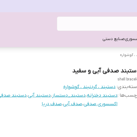
سوری
صنایع دستی
 ، گوشواره
ستبند صدفی آبی و سفید
shell bracel
ته‌بندی
:
دستبند ، گردنبند ، گوشواره
چسب‌ها :
دستبند دخترانه
،
دستبند_دستساز
،
دستبند آبی
،
دستبند صدفی
اکسسوری صدفی
،
صدف آبی
،
صدف دریا