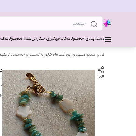
دسته‌بندی محصولات
خانه
پیگیری سفارش
همه محصولات
اکس
گالری صنایع دستی و زیورآلات ماه خاتون
/
اکسسوری
/
دستبند ، گردنبند
د
et
دس
بر