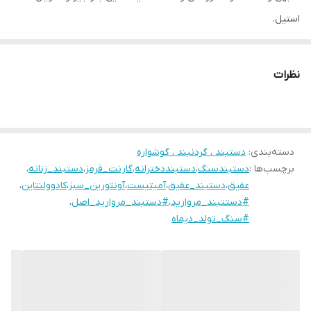
استیل.
نظرات
دسته‌بندی
:
دستبند ، گردنبند ، گوشواره
برچسب‌ها :
دستبندسنگ
،
دستبنددخترانه
،
گارنت_قرمز
،
دستبند_زنانه
،
عقیق
،
دستبند_عقیق
،
آمیتیست
،
آونتورین_سبز
،
کادوولنتاین
،
#دستتبند_مروارید
،
#دستبند_مروارید_اصل
،
#سنگ_تولد_دیماه