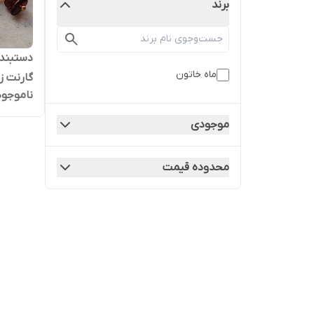
برند
دستبند 
ماه خاتون
گارنت ز
ناموجود
موجودی
محدوده قیمت