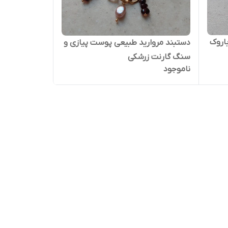
اروک
دستبند مروارید طبیعی پوست پیازی و
سنگ گارنت زرشکی
ناموجود