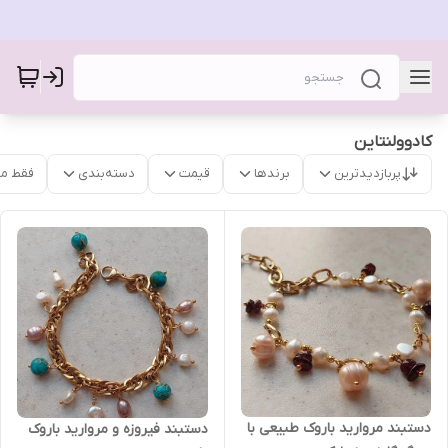
کادوولنتاین
پربازدیدترین
برندها
قیمت
دسته‌بندی
فقط م
دستبند مروارید باروک طبیعی با
دستبند فیروزه و مروارید باروک