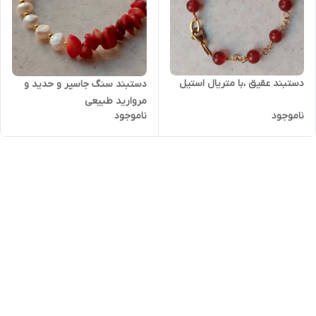
دستبند عقیق ،با متریال استیل
دستبند سنگ جاسپر و حدید و
مروارید طبیعی
ناموجود
ناموجود