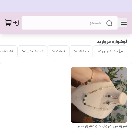
گوشواره مروارید
جدیدترین
برندها
قیمت
دسته‌بندی
فقط محص
سرویس مروارید و عقیق سبز