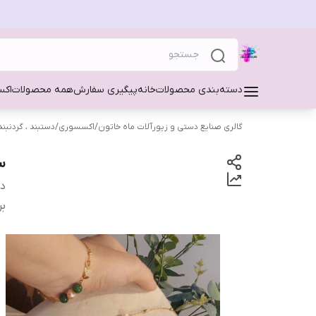
دسته‌بندی محصولات
خانه
پیگیری سفارش
همه محصولات
اکس
گالری صنایع دستی و زیورآلات ماه خاتون
/
اکسسوری
/
دستبند ، گردنبند
س
دس
بر