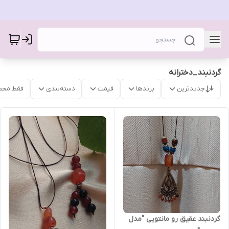
گردنبند_دخترانه
جدیدترین
برندها
قیمت
دسته‌بندی
فقط محص
گردنبند عقیق رو مانتویی "مدل