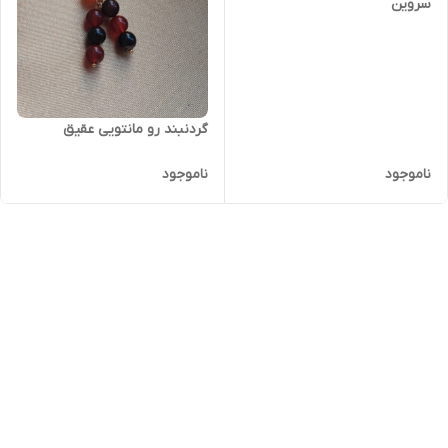
سروین"
گردنبند رو مانتویی عقیق
ناموجود
ناموجود