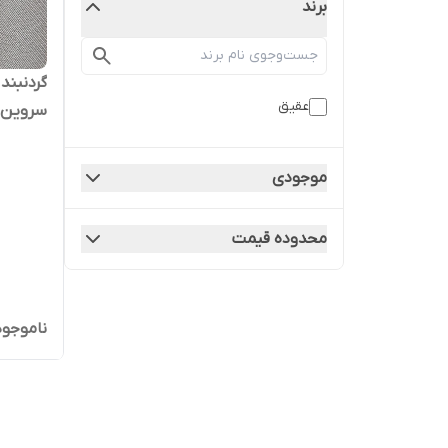
برند
گردنبند
عقیق
سروین"
موجودی
محدوده قیمت
ناموجود