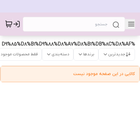
%D9%85%D8%B1%D9%88%D8%A7%D8%B1%DB%8C%D8%AF
جدیدترین
برندها
دسته‌بندی
فقط محصولات موجود
کالایی در این صفحه موجود نیست