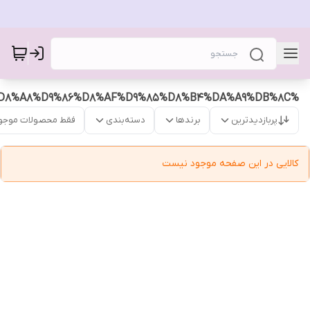
%D8%AF%D8%B3%D8%AA%D8%A8%D9%86%D8%AF%D9%85%D8%B4%DA%A9%DB%8C
پربازدیدترین
برندها
دسته‌بندی
فقط محصولات موجو
کالایی در این صفحه موجود نیست