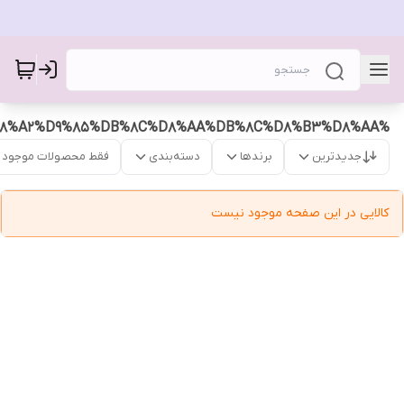
%D8%AF%D8%B3%D8%AA%D8%A8%D9%86%D8%AF%D8%A2%D9%85%DB%8C%D8%AA%DB%8C%D8%B3%D8%AA
جدیدترین
برندها
دسته‌بندی
فقط محصولات موجود
کالایی در این صفحه موجود نیست