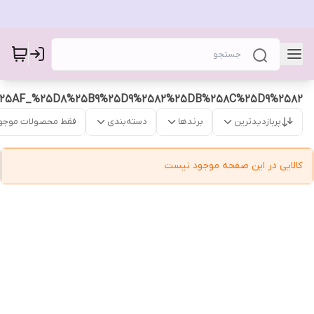
25AF_%25D8%25B9%25D9%2582%25DB%258C%25D9%2582
پربازدیدترین
برندها
دسته‌بندی
فقط محصولات موجو
کالایی در این صفحه موجود نیست