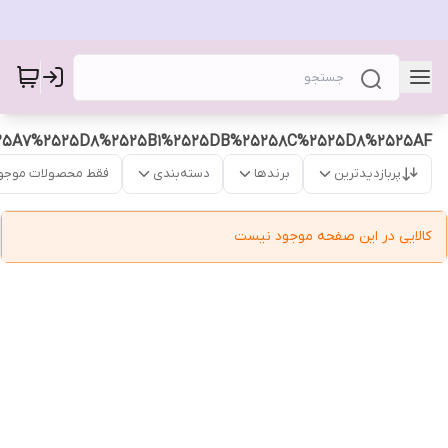
25A7%2525D8%2525B1%2525DB%25258C%2525D8%2525AF
پربازدیدترین
برندها
دسته‌بندی
فقط محصولات موجو
کالایی در این صفحه موجود نیست