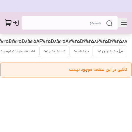
%25B1%25D8%25AF%25D8%25A7%25D9%2586%25D9%2587
جدیدترین
برندها
دسته‌بندی
فقط محصولات موجود
کالایی در این صفحه موجود نیست