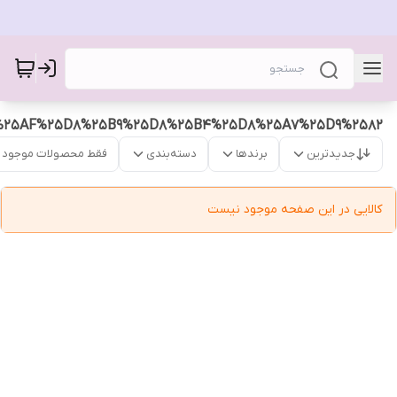
25AF%25D8%25B9%25D8%25B4%25D8%25A7%25D9%2582
جدیدترین
برندها
دسته‌بندی
فقط محصولات موجود
کالایی در این صفحه موجود نیست