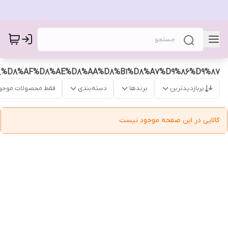
_%D8%AF%D8%AE%D8%AA%D8%B1%D8%A7%D9%86%D9%87
پربازدیدترین
برندها
دسته‌بندی
فقط محصولات موجو
کالایی در این صفحه موجود نیست