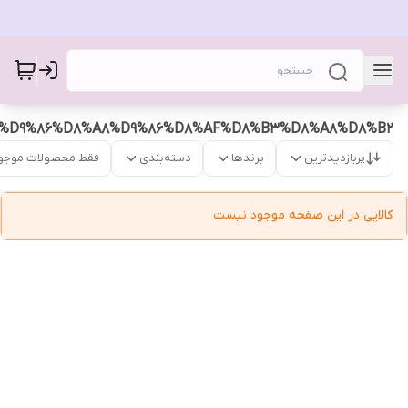
%D9%86%D8%A8%D9%86%D8%AF%D8%B3%D8%A8%D8%B2
پربازدیدترین
برندها
دسته‌بندی
فقط محصولات موجو
کالایی در این صفحه موجود نیست