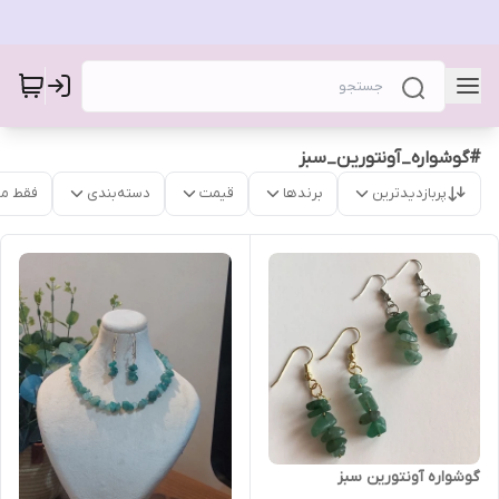
#گوشواره_آونتورین_سبز
پربازدیدترین
برندها
قیمت
دسته‌بندی
فقط م
گوشواره آونتورین سبز