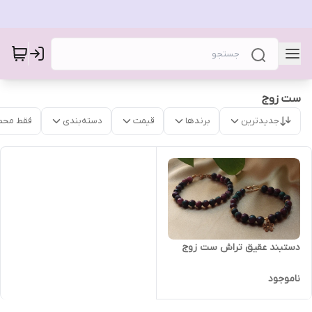
ست زوج
جدیدترین
برندها
قیمت
دسته‌بندی
فقط محص
دستبند عقیق تراش ست زوج
ناموجود