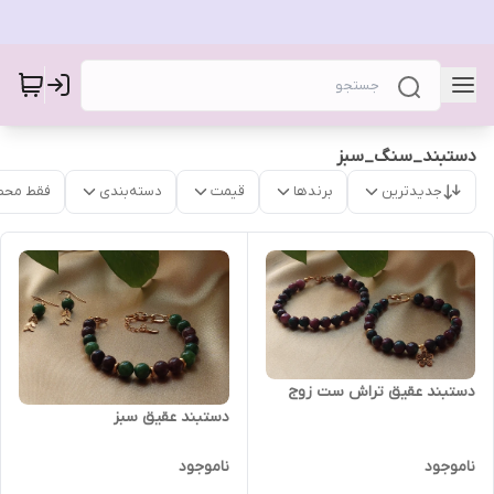
دستبند_سنگ_سبز
جدیدترین
برندها
قیمت
دسته‌بندی
فقط محص
دستبند عقیق تراش ست زوج
دستبند عقیق سبز
ناموجود
ناموجود