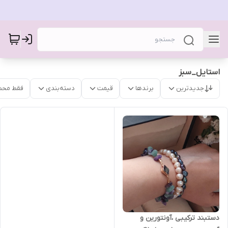
استایل_سبز
جدیدترین
برندها
قیمت
دسته‌بندی
فقط محص
دستبند ترکیبی ،آونتورین و