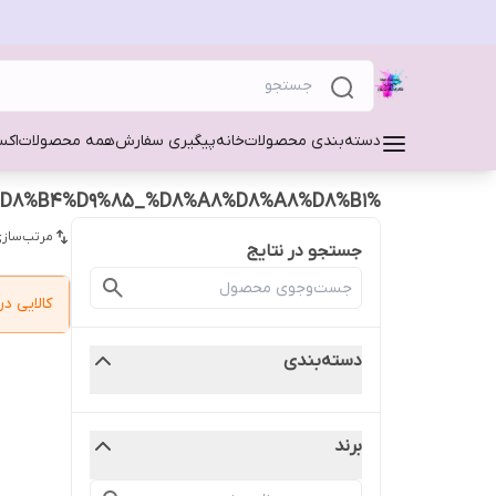
دسته‌بندی محصولات
خانه
پیگیری سفارش
همه محصولات
اکس
%DA%86%D8%B4%D9%85_%D8%A8%D8%A8%D8%B1
مرتب‌سازی
جستجو در نتایج
کالایی 
دسته‌بندی
برند