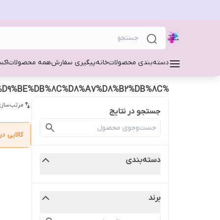
دسته‌بندی محصولات
خانه
پیگیری سفارش
همه محصولات
اکس
%D9%BE%D9%88%D8%B3%D8%AA%20%D9%BE%DB%8C%D8%A7%D8%B2%DB%8C
مرتب‌سازی
جستجو در نتایج
کالایی 
دسته‌بندی
برند