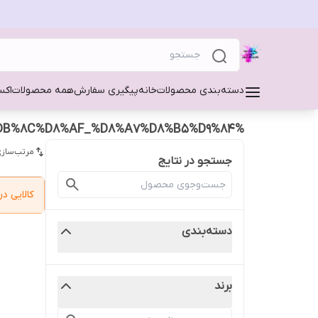
دسته‌بندی محصولات
خانه
پیگیری سفارش
همه محصولات
اکس
%D9%85%D8%B1%D9%88%D8%A7%D8%B1%DB%8C%D8%AF_%D8%A7%D8%B5%D9%84
مرتب‌سازی
جستجو در نتایج
کالایی 
دسته‌بندی
برند