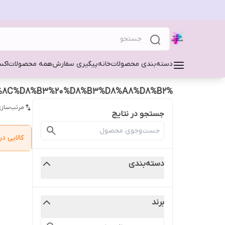
دسته‌بندی محصولات
خانه
پیگیری سفارش
همه محصولات
اکس
%D8%B3%D8%B1%D9%88%DB%8C%D8%B3%20%D8%B3%D8%A8%D8%B2
مرتب‌سازی
جستجو در نتایج
کالایی 
دسته‌بندی
برند