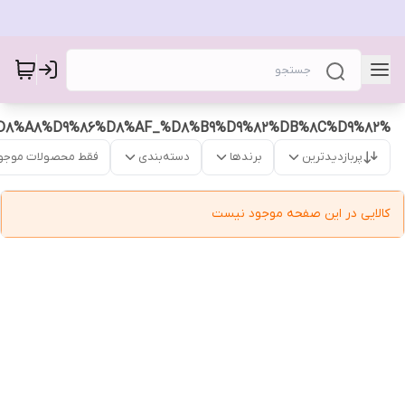
%D8%AF%D8%B3%D8%AA%D8%A8%D9%86%D8%AF_%D8%B9%D9%82%DB%8C%D9%82
پربازدیدترین
برندها
دسته‌بندی
فقط محصولات موجو
کالایی در این صفحه موجود نیست