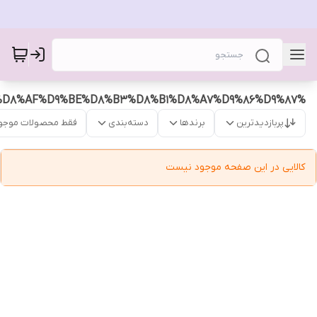
%D8%AF%D8%B3%D8%AA%D8%A8%D9%86%D8%AF%D9%BE%D8%B3%D8%B1%D8%A7%D9%86%D9%87
پربازدیدترین
برندها
دسته‌بندی
فقط محصولات موجو
کالایی در این صفحه موجود نیست