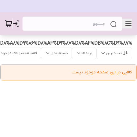
%D8%AF%D8%B3%D8%AA%D8%A8%D9%86%D8%AF%D9%87%D8%AF%DB%8C%D9%87
جدیدترین
برندها
دسته‌بندی
فقط محصولات موجود
کالایی در این صفحه موجود نیست