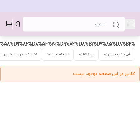
%D8%AF%D8%B3%D8%AA%D8%A8%D9%86%D8%AF%20%D9%82%D8%B1%D9%85%D8%B2
جدیدترین
برندها
دسته‌بندی
فقط محصولات موجود
کالایی در این صفحه موجود نیست