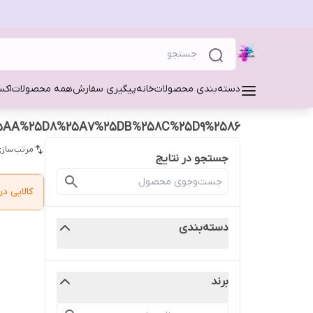
دسته‌بندی محصولات
خانه
پیگیری سفارش
همه محصولات
اکس
5AA%25D8%25A7%25DB%258C%25D9%2586
مرتب‌سازی
جستجو در نتایج
کالایی 
دسته‌بندی
برند