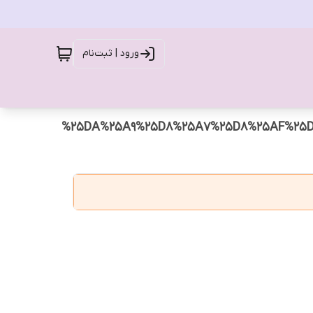
ورود | ثبت‌نام
%25DA%25A9%25D8%25A7%25D8%25AF%25D