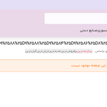
سوری
صنایع دستی
9%2588%25D9%2588%25D9%2584%25D9%2586%25D8%2
 براساس:
پربازدیدترین
پرفروش‌ترین
جدیدترین
ارزان‌ترین
گران‌ترین
در این صفحه موجود نیست