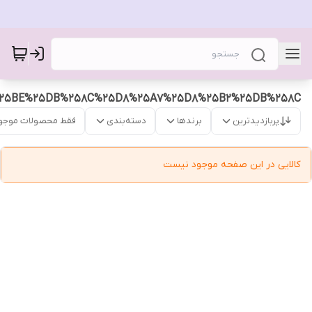
25BE%25DB%258C%25D8%25A7%25D8%25B2%25DB%258C
پربازدیدترین
برندها
دسته‌بندی
فقط محصولات موجو
کالایی در این صفحه موجود نیست