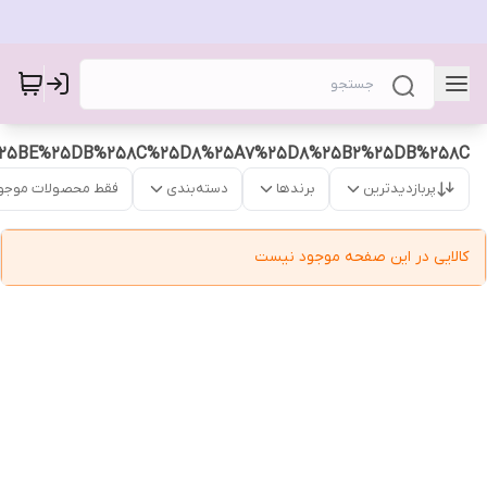
%25BE%25DB%258C%25D8%25A7%25D8%25B2%25DB%258C
پربازدیدترین
برندها
دسته‌بندی
فقط محصولات موجو
کالایی در این صفحه موجود نیست