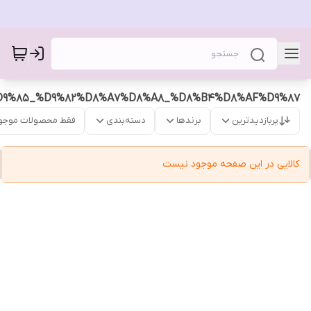
9%85_%D9%82%D8%A7%D8%A8_%D8%B4%D8%AF%D9%87
پربازدیدترین
برندها
دسته‌بندی
فقط محصولات موجو
کالایی در این صفحه موجود نیست