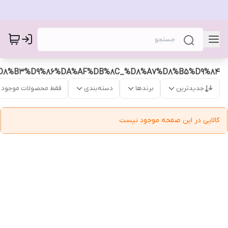
D8%B3%D9%86%DA%AF%DB%8C_%D8%A7%D8%B5%D9%84
جدیدترین
برندها
دسته‌بندی
فقط محصولات موجود
کالایی در این صفحه موجود نیست