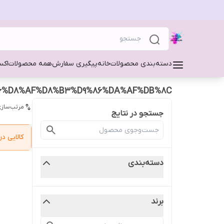
دسته‌بندی محصولات
خانه
پیگیری سفارش
همه محصولات
اکس
6%D8%AF%D8%B3%D9%86%DA%AF%DB%8C
مرتب‌سازی
جستجو در نتایج
کالایی 
دسته‌بندی
برند