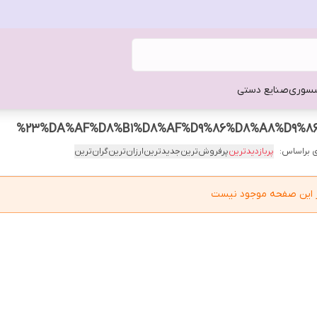
سوری
صنایع دستی
%23%DA%AF%D8%B1%D8%AF%D9%86%D8%A8%D9%8
 براساس:
پربازدیدترین
پرفروش‌ترین
جدیدترین
ارزان‌ترین
گران‌ترین
در این صفحه موجود نیست