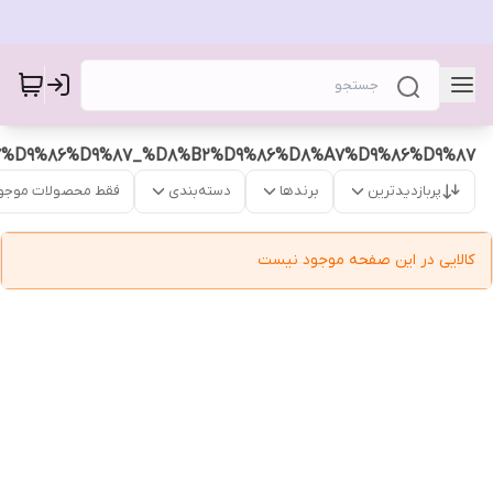
%D9%86%D9%87_%D8%B2%D9%86%D8%A7%D9%86%D9%87
پربازدیدترین
برندها
دسته‌بندی
فقط محصولات موجو
کالایی در این صفحه موجود نیست