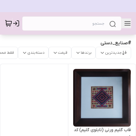
#صنایع_دستی
جدیدترین
برندها
قیمت
دسته‌بندی
فقط محص
قاب گلیم ورنی (تابلوی گلیم) کد