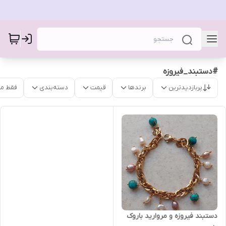
#دستبند_فیروزه
پربازدیدترین
برندها
قیمت
دسته‌بندی
فقط م
دستبند فیروزه و مروارید باروک