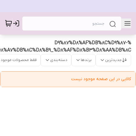
%D9%87%D8%AF%DB%8C%D9%87-
D8%A7%DB%8C%D8%B9_%D8%AF%D8%B3%D8%AA%DB%8C
جدیدترین
برندها
دسته‌بندی
فقط محصولات موجود
کالایی در این صفحه موجود نیست