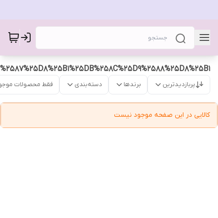
%2587%25D8%25B1%25DB%258C%25D9%2588%25D8%25B1
پربازدیدترین
برندها
دسته‌بندی
فقط محصولات موجو
کالایی در این صفحه موجود نیست